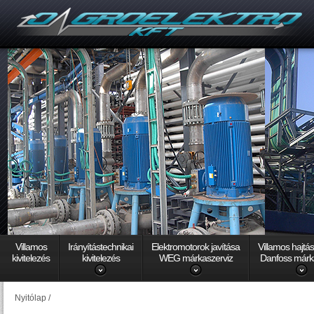
Villamos
Irányítástechnikai
Elektromotorok javítása
Villamos hajtá
kivitelezés
kivitelezés
WEG márkaszerviz
Danfoss márk
Nyitólap
/