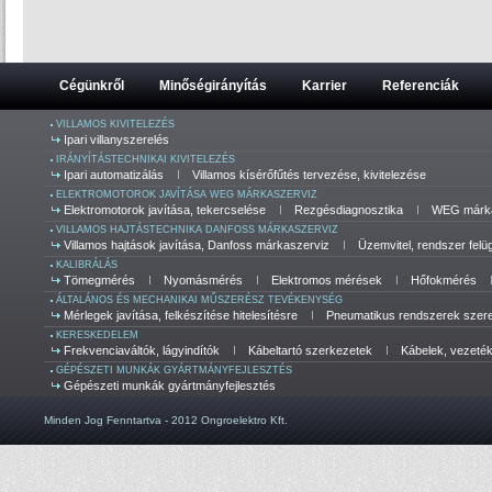
Cégünkről
Minőségirányítás
Karrier
Referenciák
VILLAMOS KIVITELEZÉS
Ipari villanyszerelés
IRÁNYÍTÁSTECHNIKAI KIVITELEZÉS
Ipari automatizálás
Villamos kísérőfűtés tervezése, kivitelezése
ELEKTROMOTOROK JAVÍTÁSA WEG MÁRKASZERVIZ
Elektromotorok javítása, tekercselése
Rezgésdiagnosztika
WEG márka
VILLAMOS HAJTÁSTECHNIKA DANFOSS MÁRKASZERVIZ
Villamos hajtások javítása, Danfoss márkaszerviz
Üzemvitel, rendszer felü
KALIBRÁLÁS
Tömegmérés
Nyomásmérés
Elektromos mérések
Hőfokmérés
ÁLTALÁNOS ÉS MECHANIKAI MŰSZERÉSZ TEVÉKENYSÉG
Mérlegek javítása, felkészítése hitelesítésre
Pneumatikus rendszerek szerel
KERESKEDELEM
Frekvenciaváltók, lágyindítók
Kábeltartó szerkezetek
Kábelek, vezeté
GÉPÉSZETI MUNKÁK GYÁRTMÁNYFEJLESZTÉS
Gépészeti munkák gyártmányfejlesztés
Minden Jog Fenntartva - 2012 Ongroelektro Kft.