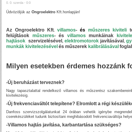
0. 0. szerda - 0:0
Üdvözöljük az
Ongroelektro
Kft.honlapján!
Az
Ongroelektro
Kft
villamos
-
és
műszeres
kiviteli
t
.
felújítások
műszeres
- és
villamos
munkáinak
kivitel
hajtások
szervizelésével
elektromotorok
javításával
gy
,
,
munkák kivitelezésével
és műszerek
kalibrálásával
fogla
Milyen esetekben érdemes hozzánk f
-Új beruházást terveznek?
Nagy tapasztalattal rendelkező villamos és műszerész szakembereink
kivitelezésig.
-Új frekvenciaváltót telepítene? Elromlott a régi készülé
Danfoss szervizszolgálatunkat 24 órában vehetik igénybe megrende
cserekészüléket tudunk biztosítani meghibásodott frekvenciaváltója helye
-Villamos hajtás javítása, karbantartása szükséges?