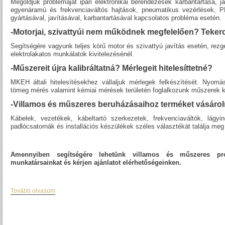
Megoldjuk problémáját ipari elektronikai berendezések karbantartása, 
egyenáramú és frekvenciaváltós hajtások, pneumatikus vezérlések, P
gyártásával, javításával, karbantartásával kapcsolatos probléma esetén.
-Motorjai, szivattyúi nem működnek megfelelően? Teke
Segítségére vagyunk teljes körű motor és szivattyú javítás esetén, re
elektrolakatos munkálatok kivitelezésénél.
-Műszereit újra kalibráltatná? Mérlegeit hitelesíttetné?
MKEH általi hitelesítésekhez vállaljuk mérlegek felkészítését. Nyom
tömeg mérés valamint kémiai mérések területén foglalkozunk műszerek ka
-Villamos és műszeres beruházásaihoz terméket vásáro
Kábelek, vezetékek, kábeltartó szerkezetek, frekvenciaváltók, lágyi
padlócsatornák és installációs készülékek széles választékát találja meg
Amennyiben segítségére lehetünk villamos és műszeres pr
munkatársainkat és kérjen ajánlatot elérhetőségeinken.
Tovább olvasom