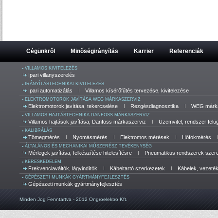
Cégünkről
Minőségirányítás
Karrier
Referenciák
VILLAMOS KIVITELEZÉS
Ipari villanyszerelés
IRÁNYÍTÁSTECHNIKAI KIVITELEZÉS
Ipari automatizálás
Villamos kísérőfűtés tervezése, kivitelezése
ELEKTROMOTOROK JAVÍTÁSA WEG MÁRKASZERVIZ
Elektromotorok javítása, tekercselése
Rezgésdiagnosztika
WEG márka
VILLAMOS HAJTÁSTECHNIKA DANFOSS MÁRKASZERVIZ
Villamos hajtások javítása, Danfoss márkaszerviz
Üzemvitel, rendszer felü
KALIBRÁLÁS
Tömegmérés
Nyomásmérés
Elektromos mérések
Hőfokmérés
ÁLTALÁNOS ÉS MECHANIKAI MŰSZERÉSZ TEVÉKENYSÉG
Mérlegek javítása, felkészítése hitelesítésre
Pneumatikus rendszerek szerel
KERESKEDELEM
Frekvenciaváltók, lágyindítók
Kábeltartó szerkezetek
Kábelek, vezeté
GÉPÉSZETI MUNKÁK GYÁRTMÁNYFEJLESZTÉS
Gépészeti munkák gyártmányfejlesztés
Minden Jog Fenntartva - 2012 Ongroelektro Kft.