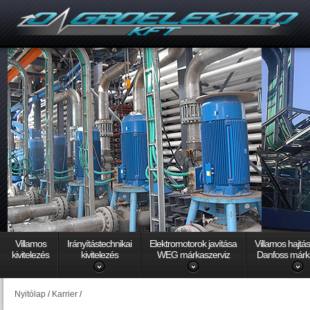
Villamos
Irányítástechnikai
Elektromotorok javítása
Villamos hajtá
kivitelezés
kivitelezés
WEG márkaszerviz
Danfoss márk
Nyitólap
/
Karrier
/