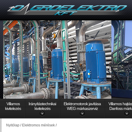
Villamos
Irányítástechnikai
Elektromotorok javítása
Villamos hajtá
kivitelezés
kivitelezés
WEG márkaszerviz
Danfoss márk
Nyitólap
/
Elektromos mérések
/