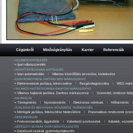
Cégünkről
Minőségirányítás
Karrier
Referenciák
VILLAMOS KIVITELEZÉS
Ipari villanyszerelés
IRÁNYÍTÁSTECHNIKAI KIVITELEZÉS
Ipari automatizálás
Villamos kísérőfűtés tervezése, kivitelezése
ELEKTROMOTOROK JAVÍTÁSA WEG MÁRKASZERVIZ
Elektromotorok javítása, tekercselése
Rezgésdiagnosztika
WEG márka
VILLAMOS HAJTÁSTECHNIKA DANFOSS MÁRKASZERVIZ
Villamos hajtások javítása, Danfoss márkaszerviz
Üzemvitel, rendszer felü
KALIBRÁLÁS
Tömegmérés
Nyomásmérés
Elektromos mérések
Hőfokmérés
ÁLTALÁNOS ÉS MECHANIKAI MŰSZERÉSZ TEVÉKENYSÉG
Mérlegek javítása, felkészítése hitelesítésre
Pneumatikus rendszerek szerel
KERESKEDELEM
Frekvenciaváltók, lágyindítók
Kábeltartó szerkezetek
Kábelek, vezeté
GÉPÉSZETI MUNKÁK GYÁRTMÁNYFEJLESZTÉS
Gépészeti munkák gyártmányfejlesztés